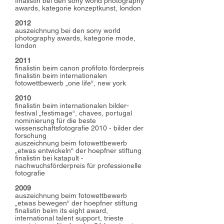
finalistin bei den sony world photography
awards, kategorie konzeptkunst, london
2012
auszeichnung bei den sony world
photography awards, kategorie mode,
london
2011
finalistin beim canon profifoto förderpreis
finalistin beim internationalen
fotowettbewerb „one life“, new york
2010
finalistin beim internationalen bilder-
festival „festimage“, chaves, portugal
nominierung für die beste
wissenschaftsfotografie 2010 - bilder der
forschung
auszeichnung beim fotowettbewerb
„etwas entwickeln“ der hoepfner stiftung
finalistin bei katapult -
nachwuchsförderpreis für professionelle
fotografie
2009
auszeichnung beim fotowettbewerb
„etwas bewegen“ der hoepfner stiftung
finalistin beim its eight award,
international talent support, trieste