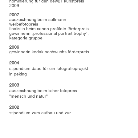
nominierung für den dew21 kunstpreis
2009
2007
auszeichnung beim seltmann
werbefotopreis
finalistin beim canon profifoto förderpreis
gewinnerin „professional portrait trophy“,
kategorie gruppe
2006
gewinnerin kodak nachwuchs förderpreis
2004
stipendium daad für ein fotografieprojekt
in peking
2003
auszeichnung beim licher fotopreis
"mensch und natur"
2002
stipendium zum aufbau und zur
förderung der internationalität der fh
dortmund