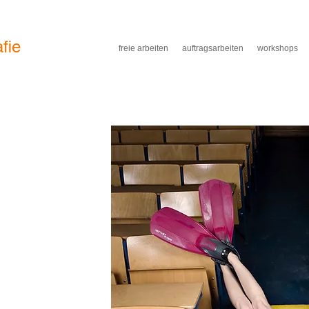
afie
freie arbeiten
auftragsarbeiten
workshops